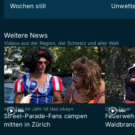
Wochen still
Unwetter
Weitere News
Videos aus der Region, der Schweiz und aller Welt
«Ein Tag im Jahr ist das okay»
Ohne Feuer
1 Min
1 Min
Street-Parade-Fans campen
Feuerwehr 
mitten in Zürich
Waldbrand