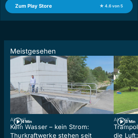
Zum Play Store
★ 4.6 von 5
Meistgesehen
Aktuell
Aktuell
4 Min
3 Min
Kein Wasser – kein Strom:
Trampol
Thurkraftwerke stehen seit
die Luft