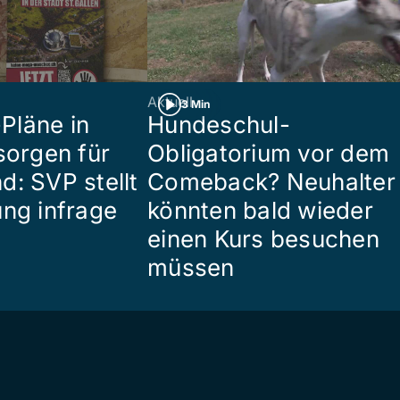
Aktuell
3 Min
Pläne in
Hundeschul-
sorgen für
Obligatorium vor dem
d: SVP stellt
Comeback? Neuhalter
ung infrage
könnten bald wieder
einen Kurs besuchen
müssen