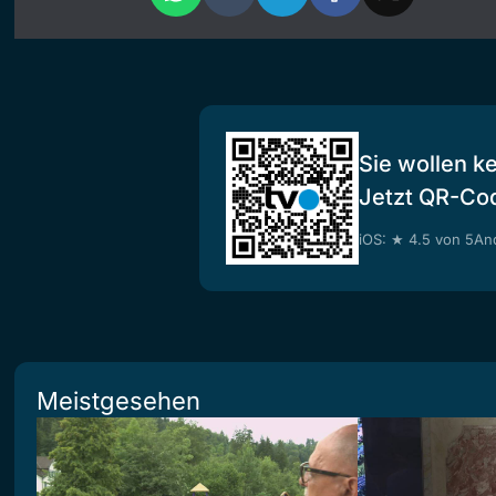
Sie wollen k
Jetzt QR-Co
iOS: ★ 4.5 von 5
And
Meistgesehen