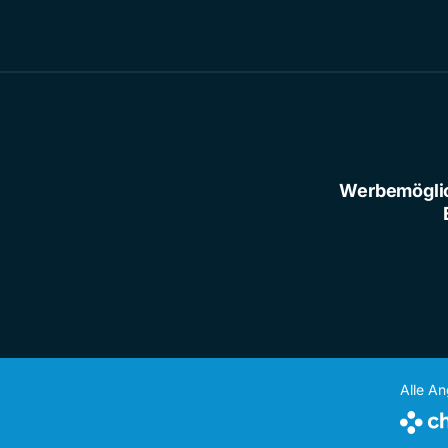
Werbemögli
Alle A