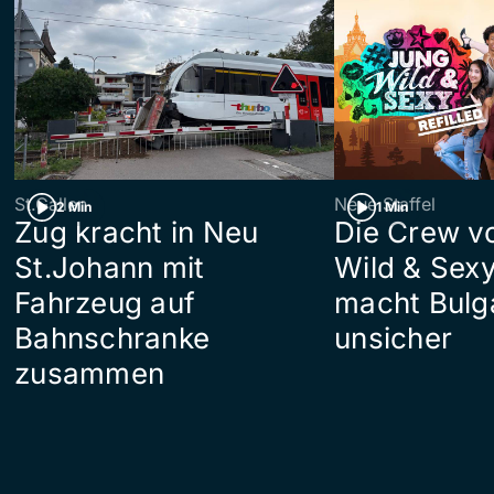
St.Gallen
Neue Staffel
2 Min
1 Min
Zug kracht in Neu
Die Crew v
St.Johann mit
Wild & Sexy
Fahrzeug auf
macht Bulg
Bahnschranke
unsicher
zusammen