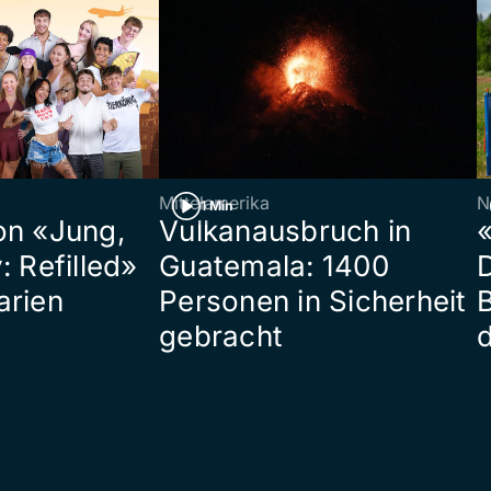
Mittelamerika
N
1 Min
on «Jung,
Vulkanausbruch in
«
: Refilled»
Guatemala: 1400
arien
Personen in Sicherheit
gebracht