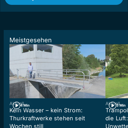
Meistgesehen
Aktuell
Aktuell
4 Min
3 Min
Kein Wasser – kein Strom:
Trampol
Thurkraftwerke stehen seit
die Luft
Wochen still
Unwetter