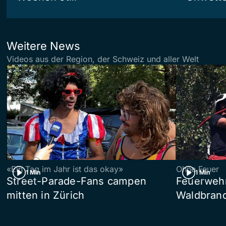
Weitere News
Videos aus der Region, der Schweiz und aller Welt
«Ein Tag im Jahr ist das okay»
Ohne Feuer
1 Min
1 Min
Street-Parade-Fans campen
Feuerwehr 
mitten in Zürich
Waldbrand