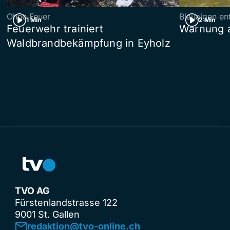
Ohne Feuer
Blaualgen en
1 Min
2 Min
Feuerwehr trainiert
Warnung 
Waldbrandbekämpfung in Eyholz
TVO AG
Fürstenlandstrasse 122
9001 St. Gallen
redaktion@tvo-online.ch