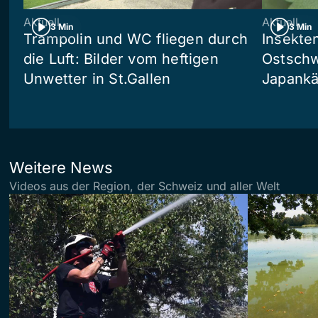
Aktuell
Aktuell
3 Min
3 Min
Trampolin und WC fliegen durch
Insekte
die Luft: Bilder vom heftigen
Ostschw
Unwetter in St.Gallen
Japankä
Weitere News
Videos aus der Region, der Schweiz und aller Welt