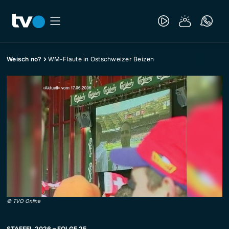
Weisch no?
WM-Flaute in Ostschweizer Beizen
©
TVO Online
STAFFEL 2026 – FOLGE 25