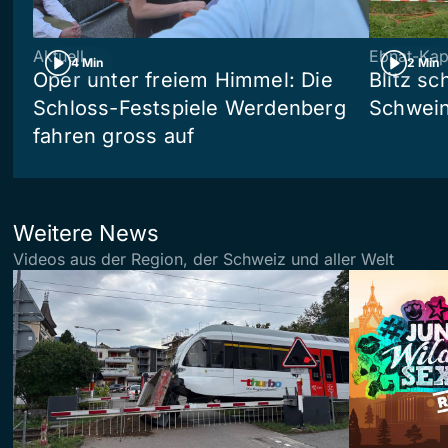
Aktuell
Ebnat-Kap
4 Min
2 Min
Oper unter freiem Himmel: Die
Blitz sc
Schloss-Festspiele Werdenberg
Schwein
fahren gross auf
Weitere News
Videos aus der Region, der Schweiz und aller Welt