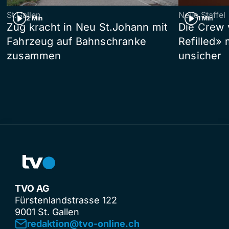
St.Gallen
Neue Staffel
2 Min
1 Min
Zug kracht in Neu St.Johann mit
Die Crew 
Fahrzeug auf Bahnschranke
Refilled»
zusammen
unsicher
TVO AG
Fürstenlandstrasse 122
9001 St. Gallen
redaktion@tvo-online.ch