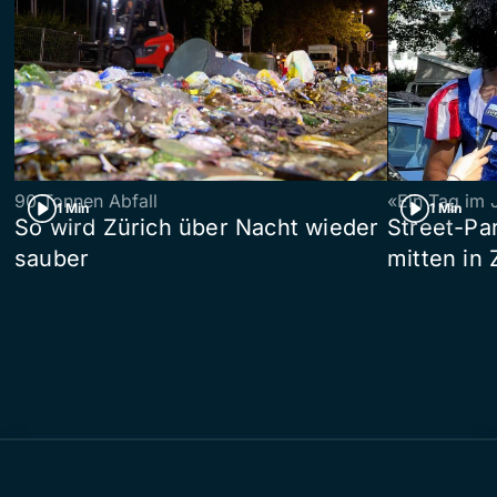
90 Tonnen Abfall
«Ein Tag im 
1 Min
1 Min
So wird Zürich über Nacht wieder
Street-P
sauber
mitten in 