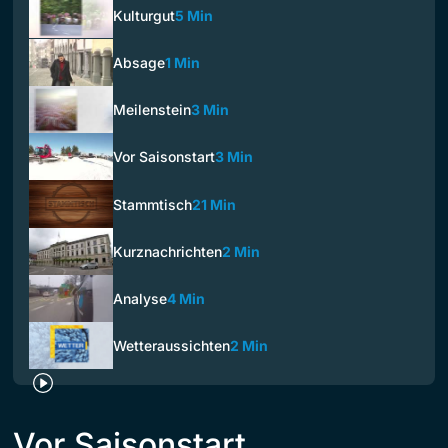
Kulturgut
5 Min
Absage
1 Min
Meilenstein
3 Min
Vor Saisonstart
3 Min
Stammtisch
21 Min
Kurznachrichten
2 Min
Analyse
4 Min
Wetteraussichten
2 Min
Vor Saisonstart