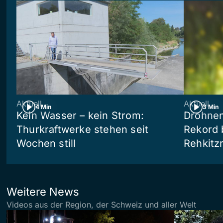
Aktuell
Aktuell
4 Min
3 Min
Kein Wasser – kein Strom:
Drohnen
Thurkraftwerke stehen seit
Rekord 
Wochen still
Rehkitz
Weitere News
Videos aus der Region, der Schweiz und aller Welt