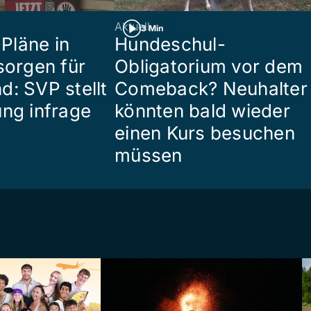
Aktuell
3 Min
Pläne in
Hundeschul-
sorgen für
Obligatorium vor dem
d: SVP stellt
Comeback? Neuhalter
ung infrage
könnten bald wieder
einen Kurs besuchen
müssen