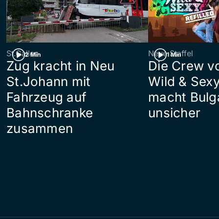
St.Gallen
Neue Staffel
2 Min
1 Min
Zug kracht in Neu
Die Crew v
St.Johann mit
Wild & Sexy
Fahrzeug auf
macht Bulg
Bahnschranke
unsicher
zusammen