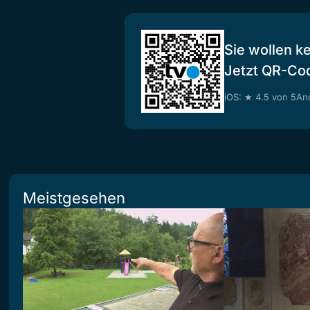
Sie wollen k
Jetzt QR-Co
iOS: ★ 4.5 von 5
And
Meistgesehen