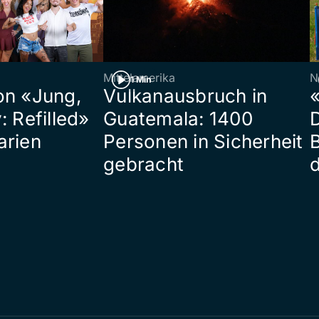
Mittelamerika
N
1 Min
on «Jung,
Vulkanausbruch in
«
: Refilled»
Guatemala: 1400
arien
Personen in Sicherheit
gebracht