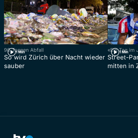
90 Tonnen Abfall
«Ein Tag im 
1 Min
1 Min
So wird Zürich über Nacht wieder
Street-P
sauber
mitten in 