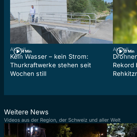
Aktuell
Aktuell
4 Min
3 Min
Kein Wasser – kein Strom:
Drohnen
Thurkraftwerke stehen seit
Rekord 
Wochen still
Rehkitz
Weitere News
Videos aus der Region, der Schweiz und aller Welt