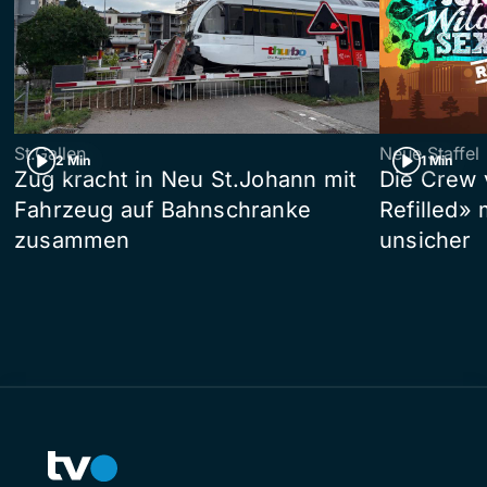
St.Gallen
Neue Staffel
2 Min
1 Min
Zug kracht in Neu St.Johann mit
Die Crew 
Fahrzeug auf Bahnschranke
Refilled»
zusammen
unsicher