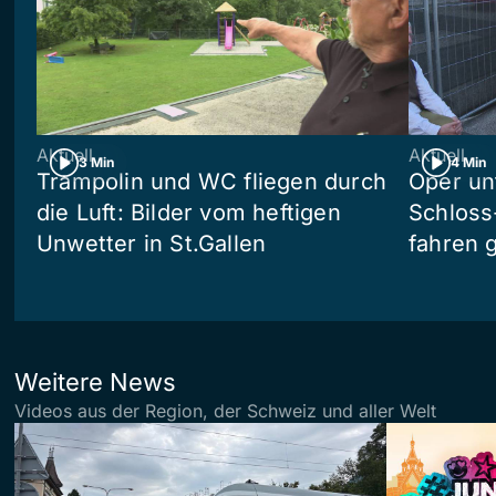
Aktuell
Aktuell
3 Min
4 Min
Trampolin und WC fliegen durch
Oper un
die Luft: Bilder vom heftigen
Schloss
Unwetter in St.Gallen
fahren 
Weitere News
Videos aus der Region, der Schweiz und aller Welt