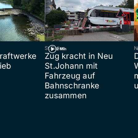
St.Gallen
N
2 Min
raftwerke
Zug kracht in Neu
ieb
St.Johann mit
W
Fahrzeug auf
Bahnschranke
zusammen