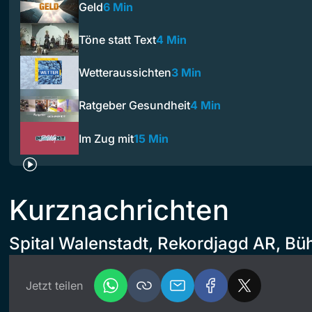
Geld
6 Min
Töne statt Text
4 Min
Wetteraussichten
3 Min
Ratgeber Gesundheit
4 Min
Im Zug mit
15 Min
Kurznachrichten
Spital Walenstadt, Rekordjagd AR, Büh
Jetzt teilen