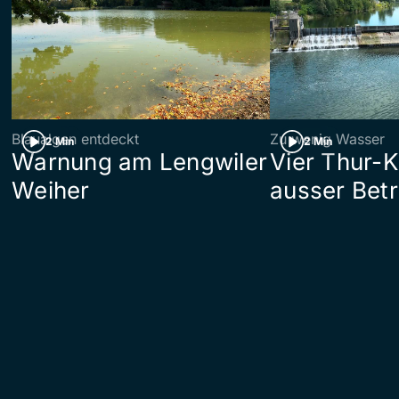
Blaualgen entdeckt
Zu wenig Wasser
2 Min
2 Min
Warnung am Lengwiler
Vier Thur-K
Weiher
ausser Betr