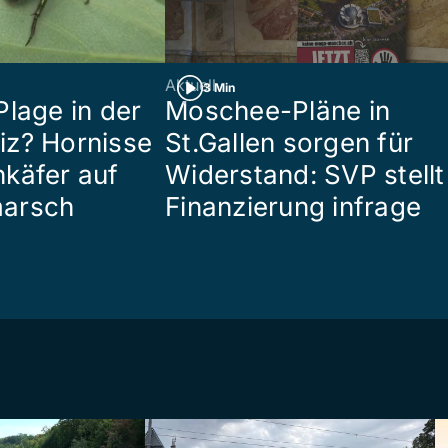
Aktuell
3 Min
Plage in der
Moschee-Pläne in
z? Hornisse
St.Gallen sorgen für
käfer auf
Widerstand: SVP stellt
arsch
Finanzierung infrage