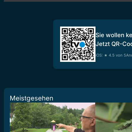
Sie wollen k
Jetzt QR-Co
iOS: ★ 4.5 von 5
And
Meistgesehen