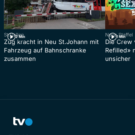
St.Gallen
Neue Staffel
2 Min
1 Min
Zug kracht in Neu St.Johann mit
Die Crew 
Fahrzeug auf Bahnschranke
Refilled»
zusammen
unsicher