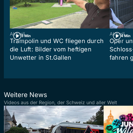
Aktuell
Aktuell
3 Min
4 Min
Trampolin und WC fliegen durch
Oper un
die Luft: Bilder vom heftigen
Schloss
Unwetter in St.Gallen
fahren 
Weitere News
Videos aus der Region, der Schweiz und aller Welt