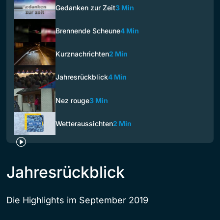
Gedanken zur Zeit
3 Min
Brennende Scheune
4 Min
Kurznachrichten
2 Min
Jahresrückblick
4 Min
Nez rouge
3 Min
Wetteraussichten
2 Min
Jahresrückblick
Die Highlights im September 2019