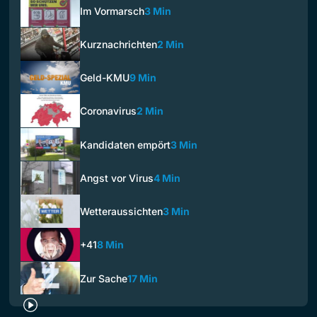
Im Vormarsch
3 Min
Kurznachrichten
2 Min
Geld-KMU
9 Min
Coronavirus
2 Min
Kandidaten empört
3 Min
Angst vor Virus
4 Min
Wetteraussichten
3 Min
+41
8 Min
Zur Sache
17 Min