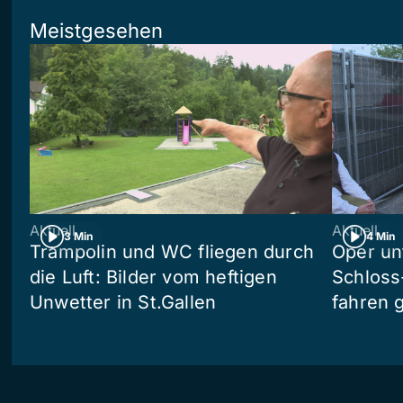
Meistgesehen
Aktuell
Aktuell
3 Min
4 Min
Trampolin und WC fliegen durch
Oper un
die Luft: Bilder vom heftigen
Schloss
Unwetter in St.Gallen
fahren 