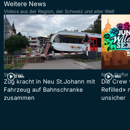
Weitere News
Videos aus der Region, der Schweiz und aller Welt
St.Gallen
Neue Staffel
2 Min
1 Min
Zug kracht in Neu St.Johann mit
Die Crew 
Fahrzeug auf Bahnschranke
Refilled»
zusammen
unsicher