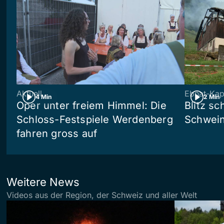
Aktuell
Ebnat-Kap
4 Min
2 Min
Oper unter freiem Himmel: Die
Blitz sc
Schloss-Festspiele Werdenberg
Schwein
fahren gross auf
Weitere News
Videos aus der Region, der Schweiz und aller Welt