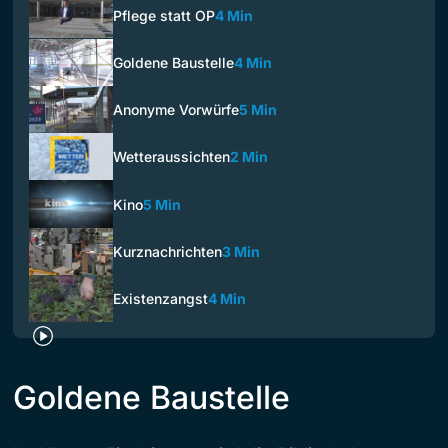
Pflege statt OP
4 Min
Goldene Baustelle
4 Min
Anonyme Vorwürfe
5 Min
Wetteraussichten
2 Min
Kino
5 Min
Kurznachrichten
3 Min
Existenzangst
4 Min
Goldene Baustelle