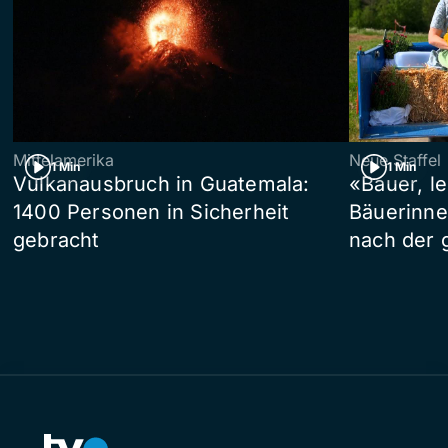
Mittelamerika
Neue Staffel
1 Min
1 Min
Vulkanausbruch in Guatemala:
«Bauer, l
1400 Personen in Sicherheit
Bäuerinne
gebracht
nach der 