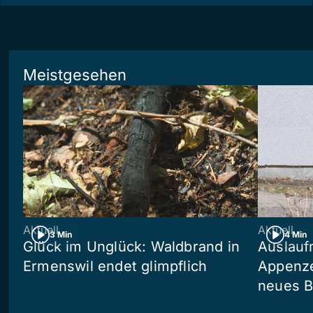
Meistgesehen
Aktuell
Aktuell
3 Min
4 Min
Glück im Unglück: Waldbrand in
Auslauf
Ermenswil endet glimpflich
Appenze
neues 