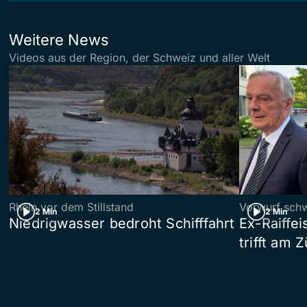
Weitere News
Videos aus der Region, der Schweiz und aller Welt
Rhein vor dem Stillstand
Vorwurf sch
2 Min
2 Min
Niedrigwasser bedroht Schifffahrt
Ex-Raiffe
trifft am 