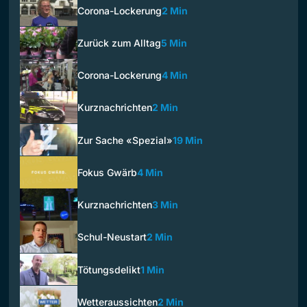
Corona-Lockerung
2 Min
Zurück zum Alltag
5 Min
Corona-Lockerung
4 Min
Kurznachrichten
2 Min
Zur Sache «Spezial»
19 Min
Fokus Gwärb
4 Min
Kurznachrichten
3 Min
Schul-Neustart
2 Min
Tötungsdelikt
1 Min
Wetteraussichten
2 Min