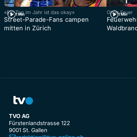
«Ein Tag im Jahr ist das okay»
Ohne Feuer
1 Min
1 Min
Street-Parade-Fans campen
Feuerwehr 
mitten in Zürich
Waldbrand
TVO AG
Fürstenlandstrasse 122
9001 St. Gallen