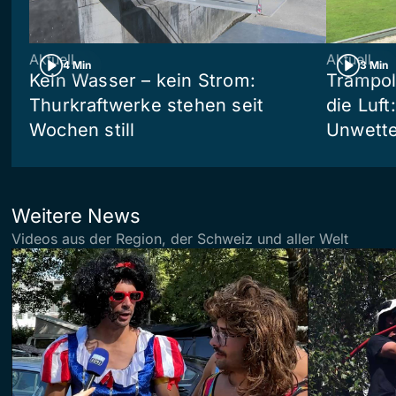
Aktuell
Aktuell
4 Min
3 Min
Kein Wasser – kein Strom:
Trampol
Thurkraftwerke stehen seit
die Luft
Wochen still
Unwetter
Weitere News
Videos aus der Region, der Schweiz und aller Welt