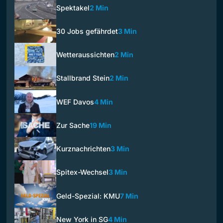
Spektakel
2 Min
30 Jobs gefährdet
3 Min
Wetteraussichten
2 Min
Stallbrand Stein
2 Min
WEF Davos
4 Min
Zur Sache
19 Min
Kurznachrichten
3 Min
Spitex-Wechsel
3 Min
Geld-Spezial: KMU
7 Min
New York in SG
4 Min