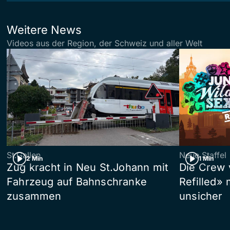
Weitere News
Videos aus der Region, der Schweiz und aller Welt
St.Gallen
Neue Staffel
2 Min
1 Min
Zug kracht in Neu St.Johann mit
Die Crew 
Fahrzeug auf Bahnschranke
Refilled»
zusammen
unsicher