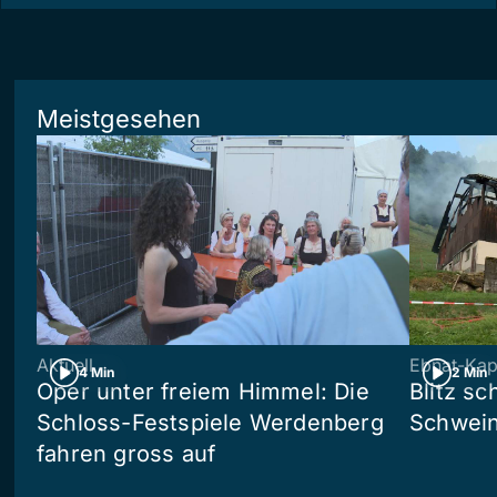
Meistgesehen
Aktuell
Ebnat-Kap
4 Min
2 Min
Oper unter freiem Himmel: Die
Blitz sc
Schloss-Festspiele Werdenberg
Schwein
fahren gross auf