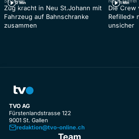
St.Gallen
Neue Staffel
2 Min
1 Min
Zug kracht in Neu St.Johann mit
Die Crew 
Fahrzeug auf Bahnschranke
Refilled»
zusammen
unsicher
TVO AG
Fürstenlandstrasse 122
9001 St. Gallen
redaktion@tvo-online.ch
Team