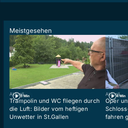
Meistgesehen
Aktuell
Aktuell
3 Min
4 Min
Trampolin und WC fliegen durch
Oper un
die Luft: Bilder vom heftigen
Schloss
Unwetter in St.Gallen
fahren 