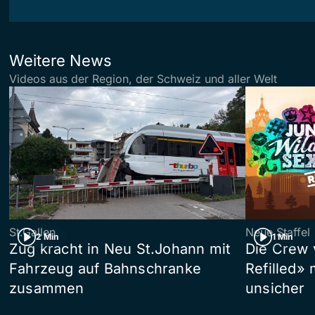
Weitere News
Videos aus der Region, der Schweiz und aller Welt
St.Gallen
Neue Staffel
2 Min
1 Min
Zug kracht in Neu St.Johann mit
Die Crew 
Fahrzeug auf Bahnschranke
Refilled»
zusammen
unsicher