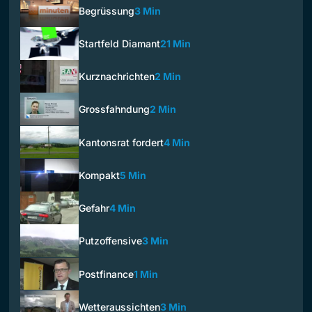
Begrüssung
3 Min
Startfeld Diamant
21 Min
Kurznachrichten
2 Min
Grossfahndung
2 Min
Kantonsrat fordert
4 Min
Kompakt
5 Min
Gefahr
4 Min
Putzoffensive
3 Min
Postfinance
1 Min
Wetteraussichten
3 Min