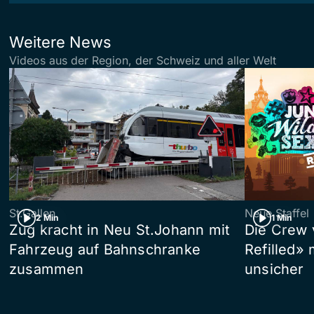
Weitere News
Videos aus der Region, der Schweiz und aller Welt
St.Gallen
Neue Staffel
2 Min
1 Min
Zug kracht in Neu St.Johann mit
Die Crew 
Fahrzeug auf Bahnschranke
Refilled»
zusammen
unsicher