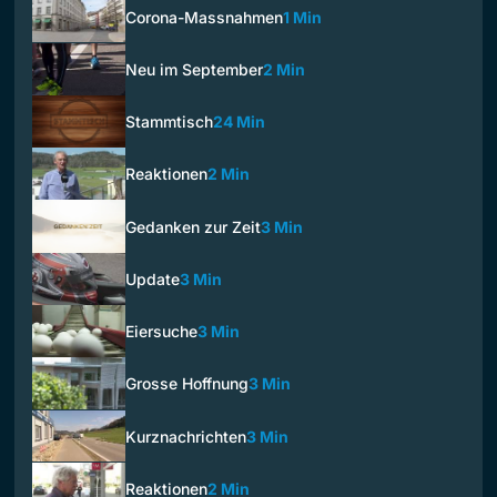
Corona-Massnahmen
1 Min
Neu im September
2 Min
Stammtisch
24 Min
Reaktionen
2 Min
Gedanken zur Zeit
3 Min
Update
3 Min
Eiersuche
3 Min
Grosse Hoffnung
3 Min
Kurznachrichten
3 Min
Reaktionen
2 Min