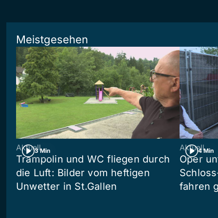
Meistgesehen
Aktuell
Aktuell
3 Min
4 Min
Trampolin und WC fliegen durch
Oper un
die Luft: Bilder vom heftigen
Schloss
Unwetter in St.Gallen
fahren 