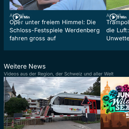
Aktuell
Aktuell
4 Min
3 Min
Oper unter freiem Himmel: Die
Trampol
Schloss-Festspiele Werdenberg
die Luft
fahren gross auf
Unwetter
Weitere News
Videos aus der Region, der Schweiz und aller Welt