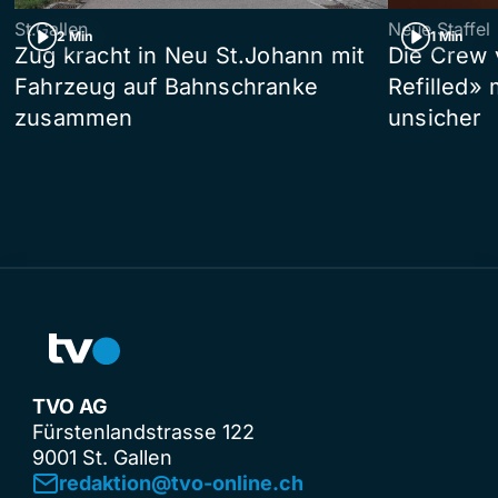
St.Gallen
Neue Staffel
2 Min
1 Min
Zug kracht in Neu St.Johann mit
Die Crew 
Fahrzeug auf Bahnschranke
Refilled»
zusammen
unsicher
TVO AG
Fürstenlandstrasse 122
9001 St. Gallen
redaktion@tvo-online.ch