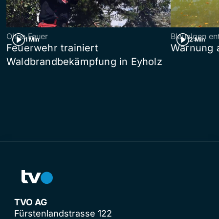
Ohne Feuer
Blaualgen en
1 Min
2 Min
Feuerwehr trainiert
Warnung 
Waldbrandbekämpfung in Eyholz
TVO AG
Fürstenlandstrasse 122