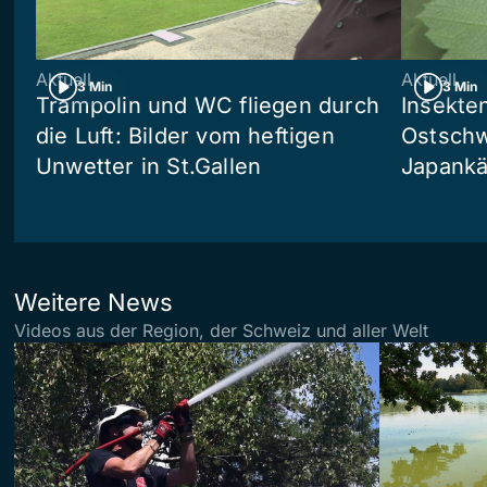
Aktuell
Aktuell
3 Min
3 Min
Trampolin und WC fliegen durch
Insekte
die Luft: Bilder vom heftigen
Ostschw
Unwetter in St.Gallen
Japankä
Weitere News
Videos aus der Region, der Schweiz und aller Welt