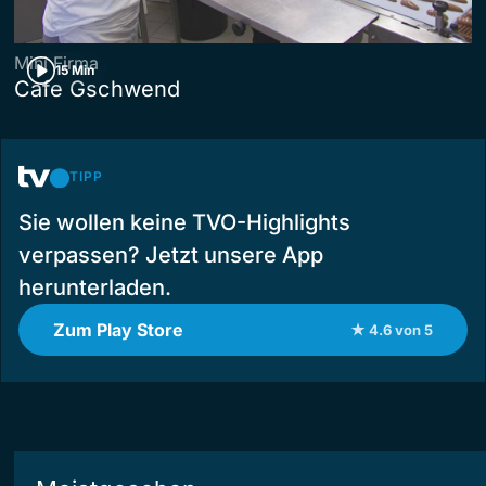
Mini Firma
15 Min
Cafe Gschwend
TIPP
Sie wollen keine TVO-Highlights
verpassen? Jetzt unsere App
herunterladen.
Zum Play Store
★ 4.6 von 5