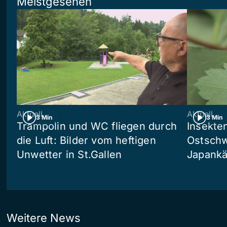
Meistgesehen
Aktuell
Aktuell
3 Min
3 Min
Trampolin und WC fliegen durch
Insekte
die Luft: Bilder vom heftigen
Ostschw
Unwetter in St.Gallen
Japankä
Weitere News