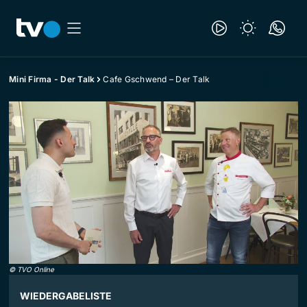
Mini Firma - Der Talk
Cafe Gschwend – Der Talk
©
TVO Online
WIEDERGABELISTE