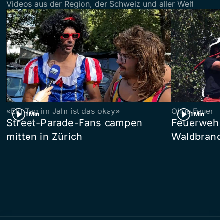
Videos aus der Region, der Schweiz und aller Welt
«Ein Tag im Jahr ist das okay»
Ohne Feuer
1 Min
1 Min
Street-Parade-Fans campen
Feuerwehr 
mitten in Zürich
Waldbrand