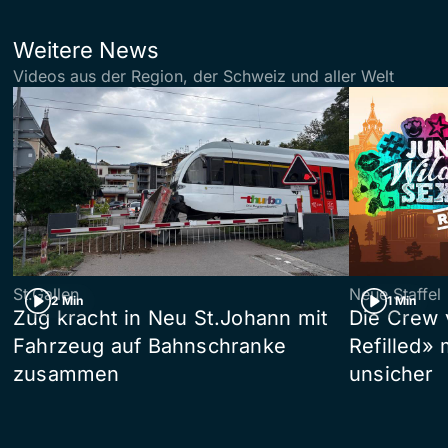
Weitere News
Videos aus der Region, der Schweiz und aller Welt
St.Gallen
Neue Staffel
2 Min
1 Min
Zug kracht in Neu St.Johann mit
Die Crew 
Fahrzeug auf Bahnschranke
Refilled»
zusammen
unsicher