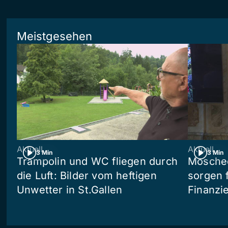
Meistgesehen
Aktuell
Aktuell
3 Min
3 Min
Trampolin und WC fliegen durch
Moschee
die Luft: Bilder vom heftigen
sorgen 
Unwetter in St.Gallen
Finanzi