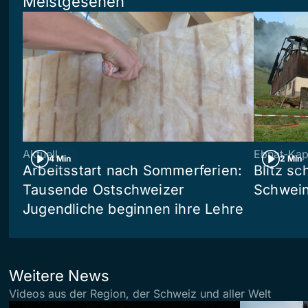
Meistgesehen
Aktuell
Ebnat-Kap
4 Min
2 Min
Arbeitsstart nach Sommerferien:
Blitz sc
Tausende Ostschweizer
Schwein
Jugendliche beginnen ihre Lehre
Weitere News
Videos aus der Region, der Schweiz und aller Welt