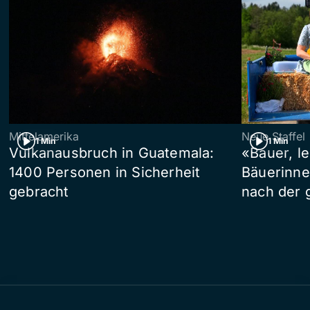
Mittelamerika
Neue Staffel
1 Min
1 Min
Vulkanausbruch in Guatemala:
«Bauer, l
1400 Personen in Sicherheit
Bäuerinne
gebracht
nach der 