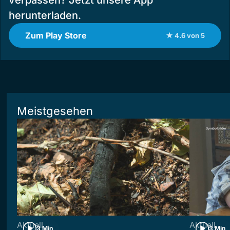
verpassen? Jetzt unsere App
herunterladen.
Zum Play Store
★ 4.6 von 5
Meistgesehen
Aktuell
Aktuell
3 Min
3 Min