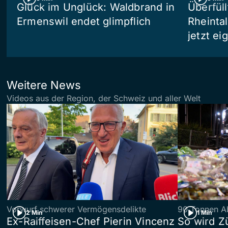
Glück im Unglück: Waldbrand in
Überfül
Ermenswil endet glimpflich
Rheinta
jetzt e
Weitere News
Videos aus der Region, der Schweiz und aller Welt
Vorwurf schwerer Vermögensdelikte
90 Tonnen Ab
2 Min
1 Min
Ex-Raiffeisen-Chef Pierin Vincenz
So wird Z