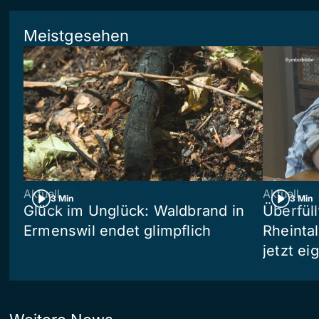
Meistgesehen
Aktuell
Aktuell
3 Min
3 Min
Glück im Unglück: Waldbrand in
Überfül
Ermenswil endet glimpflich
Rheinta
jetzt e