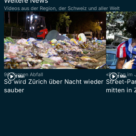
Weitere News
Videos aus der Region, der Schweiz und aller Welt
90 Tonnen Abfall
«Ein Tag im 
1 Min
1 Min
So wird Zürich über Nacht wieder
Street-P
sauber
mitten in 