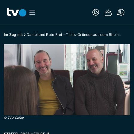
Im Zug mit
Daniel und Reto Frei – Tibits-Gründer aus dem Rheintal
©
TVO Online
STAFFEL 2026 – FOLGE 11