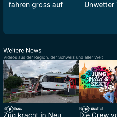
fahren gross auf
Unwetter i
Weitere News
Videos aus der Region, der Schweiz und aller Welt
St.Gallen
Neue Staffel
2 Min
1 Min
Zug kracht in Neu
Die Crew v