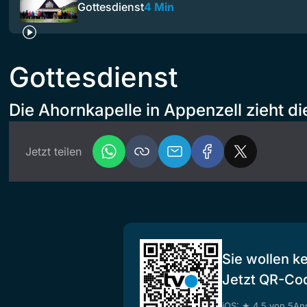
Gottesdienst
4 Min
Gottesdienst
Die Ahornkapelle in Appenzell zieht di
Jetzt teilen
Sie wollen k
Jetzt QR-Co
iOS: ★ 4.5 von 5
And