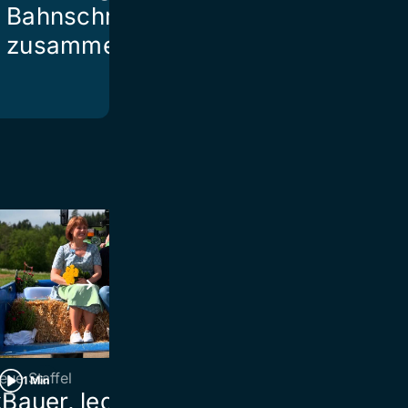
Bahnschranke
zusammen
eue Staffel
Ebnat-Kappel
1 Min
2 Min
Bauer, ledig, sucht…»:
Blitz schlägt i