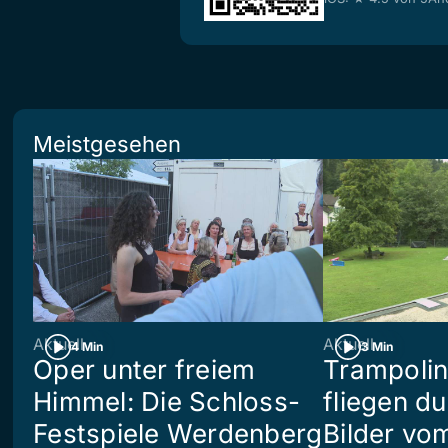
Meistgesehen
Aktuell
Aktuell
4 Min
3 Min
Oper unter freiem
Trampoli
Himmel: Die Schloss-
fliegen du
Festspiele Werdenberg
Bilder vo