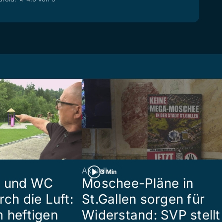
Aktuell
3 Min
n und WC
Moschee-Pläne in
rch die Luft:
St.Gallen sorgen für
m heftigen
Widerstand: SVP stellt