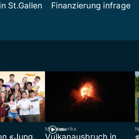
n St.Gallen
Finanzierung infrage
Mittelamerika
N
1 Min
on «Jung,
Vulkanausbruch in
«