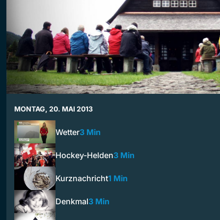
MONTAG, 20. MAI 2013
Wetter
3 Min
Hockey-Helden
3 Min
Kurznachricht
1 Min
Denkmal
3 Min