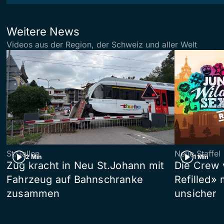
Weitere News
Videos aus der Region, der Schweiz und aller Welt
St.Gallen
Neue Staffel
2 Min
1 Min
Zug kracht in Neu St.Johann mit
Die Crew 
Fahrzeug auf Bahnschranke
Refilled»
zusammen
unsicher