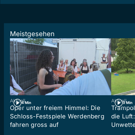
Meistgesehen
Aktuell
Aktuell
4 Min
3 Min
Oper unter freiem Himmel: Die
Trampol
Schloss-Festspiele Werdenberg
die Luft
fahren gross auf
Unwetter