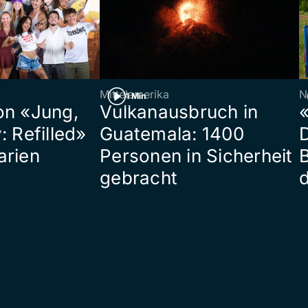
Mittelamerika
N
1 Min
on «Jung,
Vulkanausbruch in
«
: Refilled»
Guatemala: 1400
arien
Personen in Sicherheit
gebracht