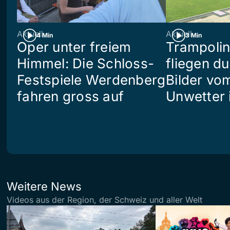
Aktuell
Aktuell
4 Min
3 Min
Oper unter freiem
Trampoli
Himmel: Die Schloss-
fliegen du
Festspiele Werdenberg
Bilder vo
fahren gross auf
Unwetter i
Weitere News
Videos aus der Region, der Schweiz und aller Welt