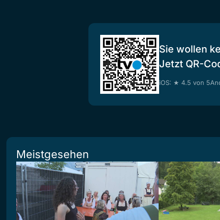
Sie wollen k
Jetzt QR-Co
iOS: ★ 4.5 von 5
And
Meistgesehen