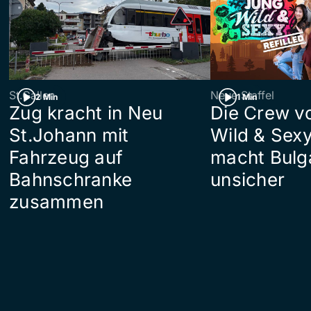
St.Gallen
Neue Staffel
2 Min
1 Min
Zug kracht in Neu
Die Crew v
St.Johann mit
Wild & Sexy
Fahrzeug auf
macht Bulg
Bahnschranke
unsicher
zusammen