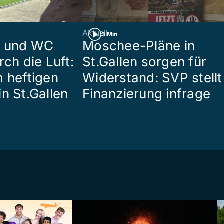
Aktuell
3 Min
n und WC
Moschee-Pläne in
rch die Luft:
St.Gallen sorgen für
m heftigen
Widerstand: SVP stellt
n St.Gallen
Finanzierung infrage