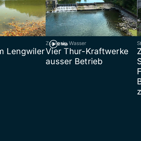
Zu wenig Wasser
S
2 Min
 Lengwiler
Vier Thur-Kraftwerke
ausser Betrieb