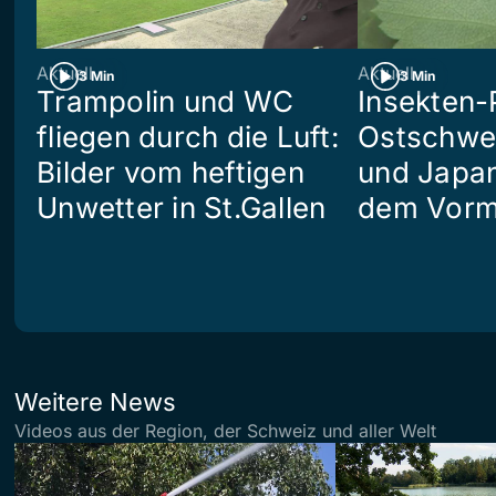
Aktuell
Aktuell
3 Min
3 Min
Trampolin und WC
Insekten-
fliegen durch die Luft:
Ostschwei
Bilder vom heftigen
und Japan
Unwetter in St.Gallen
dem Vorm
Weitere News
Videos aus der Region, der Schweiz und aller Welt