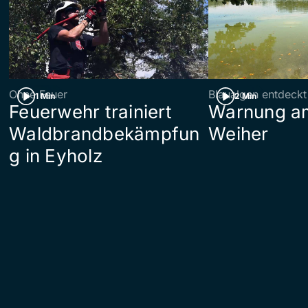
Ohne Feuer
Blaualgen entdeckt
1 Min
2 Min
Feuerwehr trainiert
Warnung am
Waldbrandbekämpfun
Weiher
g in Eyholz