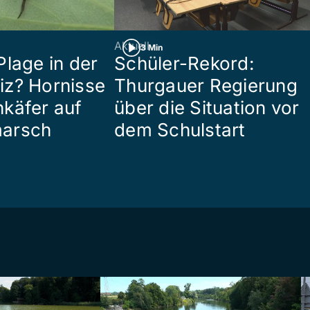
Aktuell
3 Min
Plage in der
Schüler-Rekord:
z? Hornisse
Thurgauer Regierung
käfer auf
über die Situation vor
arsch
dem Schulstart