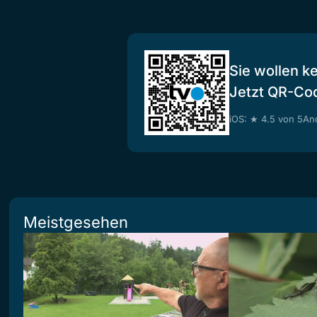
Sie wollen k
Jetzt QR-Co
iOS: ★ 4.5 von 5
And
Meistgesehen