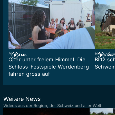
Aktuell
Ebnat-Kap
4 Min
2 Min
Oper unter freiem Himmel: Die
Blitz sc
Schloss-Festspiele Werdenberg
Schwein
fahren gross auf
Weitere News
Videos aus der Region, der Schweiz und aller Welt