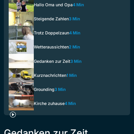
Hallo Oma und Opa
4 Min
Steigende Zahlen
3 Min
Trotz Doppelzaun
4 Min
Wetteraussichten
2 Min
Gedanken zur Zeit
3 Min
Kurznachrichten
1 Min
Grounding
3 Min
Kirche zuhause
4 Min
Gedanken zur Zeit