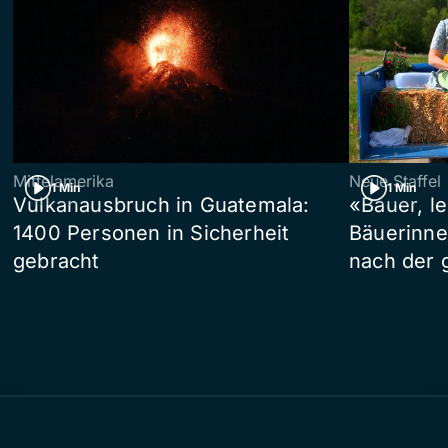
Mittelamerika
Neue Staffel
1 Min
1 Min
Vulkanausbruch in Guatemala:
«Bauer, l
1400 Personen in Sicherheit
Bäuerinne
gebracht
nach der 