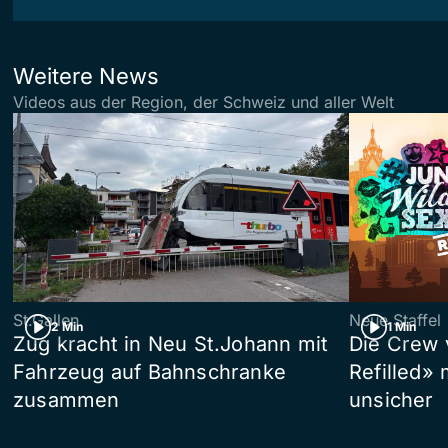
Weitere News
Videos aus der Region, der Schweiz und aller Welt
St.Gallen
Neue Staffel
2 Min
1 Min
Zug kracht in Neu St.Johann mit
Die Crew 
Fahrzeug auf Bahnschranke
Refilled»
zusammen
unsicher