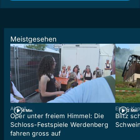
Meistgesehen
Aktuell
Ebnat-Kap
4 Min
2 Min
Oper unter freiem Himmel: Die
Blitz sc
Schloss-Festspiele Werdenberg
Schwein
fahren gross auf