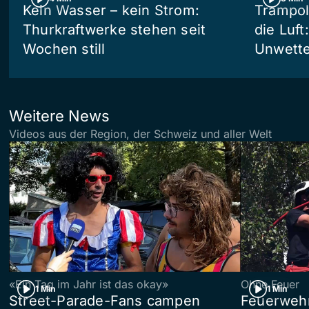
Kein Wasser – kein Strom:
Trampol
Thurkraftwerke stehen seit
die Luft
Wochen still
Unwetter
Weitere News
Videos aus der Region, der Schweiz und aller Welt
«Ein Tag im Jahr ist das okay»
Ohne Feuer
1 Min
1 Min
Street-Parade-Fans campen
Feuerwehr 