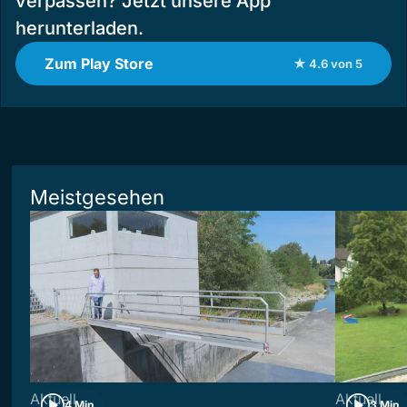
verpassen? Jetzt unsere App
herunterladen.
Zum Play Store
★ 4.6 von 5
Meistgesehen
Aktuell
Aktuell
4 Min
3 Min