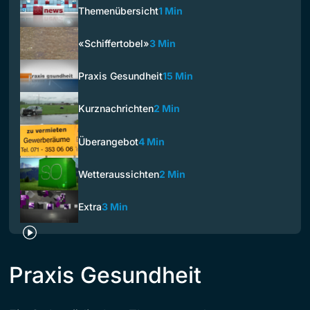
Themenübersicht
1 Min
«Schiffertobel»
3 Min
Praxis Gesundheit
15 Min
Kurznachrichten
2 Min
Überangebot
4 Min
Wetteraussichten
2 Min
Extra
3 Min
Praxis Gesundheit