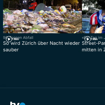
90 Tonnen Abfall
«Ein Tag im 
1 Min
1 Min
So wird Zürich über Nacht wieder
Street-P
sauber
mitten in 