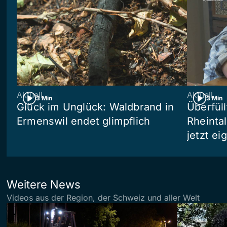
Aktuell
Aktuell
3 Min
3 Min
Glück im Unglück: Waldbrand in
Überfül
Ermenswil endet glimpflich
Rheinta
jetzt e
Weitere News
Videos aus der Region, der Schweiz und aller Welt