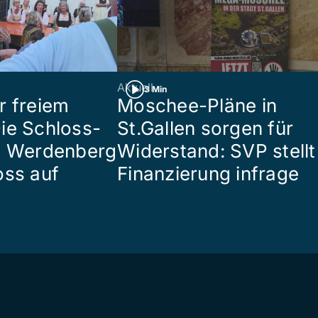
Aktuell
3 Min
r freiem
Moschee-Pläne in
ie Schloss-
St.Gallen sorgen für
e Werdenberg
Widerstand: SVP stellt
oss auf
Finanzierung infrage