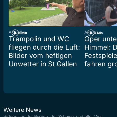
Aktuell
Aktuell
3 Min
4 Min
Trampolin und WC
Oper unte
fliegen durch die Luft:
Himmel: D
Bilder vom heftigen
Festspiel
Unwetter in St.Gallen
fahren gr
Weitere News
Videos aus der Region, der Schweiz und aller Welt