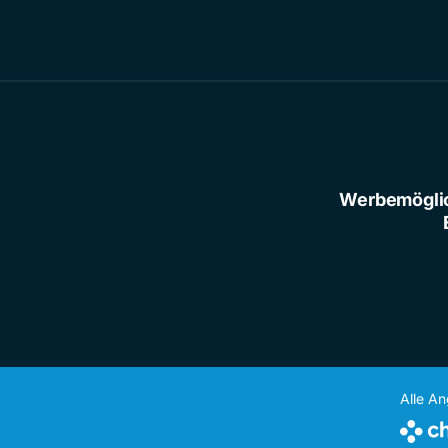
Werbemögli
Alle A