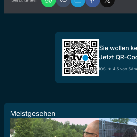
Jetzt teilen
Sie wollen k
Jetzt QR-Co
iOS: ★ 4.5 von 5
And
Meistgesehen