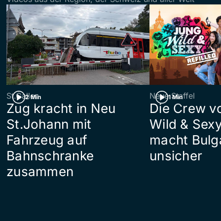
St.Gallen
Neue Staffel
2 Min
1 Min
Zug kracht in Neu
Die Crew v
St.Johann mit
Wild & Sexy
Fahrzeug auf
macht Bulg
Bahnschranke
unsicher
zusammen