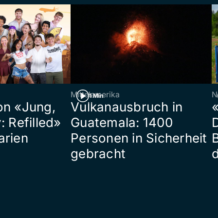
Mittelamerika
N
1 Min
on «Jung,
Vulkanausbruch in
«
: Refilled»
Guatemala: 1400
arien
Personen in Sicherheit
gebracht