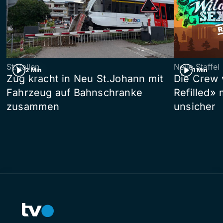
St.Gallen
Neue Staffel
2 Min
1 Min
Zug kracht in Neu St.Johann mit
Die Crew 
Fahrzeug auf Bahnschranke
Refilled»
zusammen
unsicher