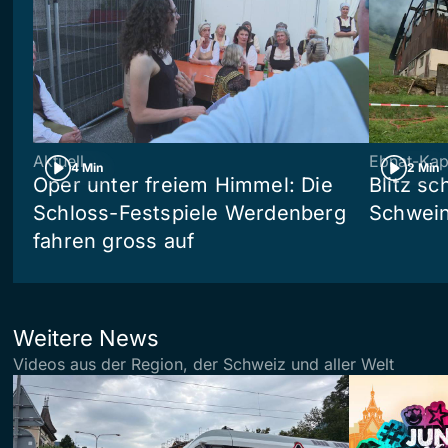
Aktuell
Ebnat-Kap
4 Min
2 Min
Oper unter freiem Himmel: Die
Blitz sc
Schloss-Festspiele Werdenberg
Schwein
fahren gross auf
Weitere News
Videos aus der Region, der Schweiz und aller Welt