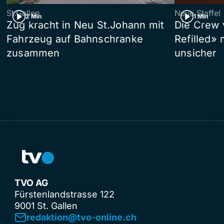
St.Gallen
Neue Staffel
2 Min
1 Min
Zug kracht in Neu St.Johann mit
Die Crew 
Fahrzeug auf Bahnschranke
Refilled»
zusammen
unsicher
TVO AG
Fürstenlandstrasse 122
9001 St. Gallen
redaktion@tvo-online.ch