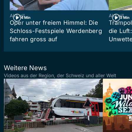
Aktuell
Aktuell
4 Min
3 Min
Oper unter freiem Himmel: Die
Trampol
Schloss-Festspiele Werdenberg
die Luft
fahren gross auf
Unwetter
Weitere News
Videos aus der Region, der Schweiz und aller Welt