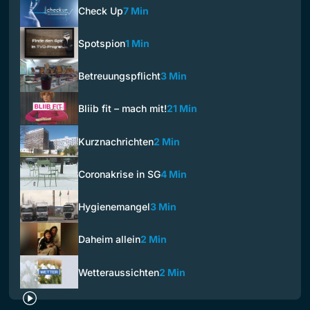
Check Up
7 Min
Spotspion
1 Min
Betreuungspflicht
3 Min
Bliib fit – mach mit!
21 Min
Kurznachrichten
2 Min
Coronakrise in SG
4 Min
Hygienemangel
3 Min
Daheim allein
2 Min
Wetteraussichten
2 Min