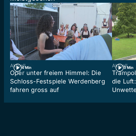
Aktuell
Aktuell
4 Min
3 Min
Oper unter freiem Himmel: Die
Trampol
Schloss-Festspiele Werdenberg
die Luft
fahren gross auf
Unwetter