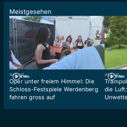
Meistgesehen
Aktuell
Aktuell
4 Min
3 Min
Oper unter freiem Himmel: Die
Trampol
Schloss-Festspiele Werdenberg
die Luft
fahren gross auf
Unwetter