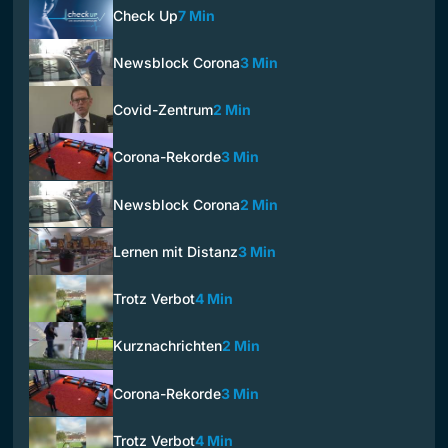
Check Up
7 Min
Newsblock Corona
3 Min
Covid-Zentrum
2 Min
Corona-Rekorde
3 Min
Newsblock Corona
2 Min
Lernen mit Distanz
3 Min
Trotz Verbot
4 Min
Kurznachrichten
2 Min
Corona-Rekorde
3 Min
Trotz Verbot
4 Min