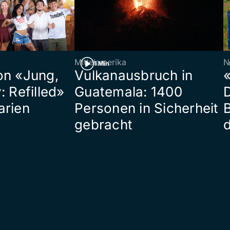
Mittelamerika
N
1 Min
on «Jung,
Vulkanausbruch in
«
: Refilled»
Guatemala: 1400
arien
Personen in Sicherheit
gebracht