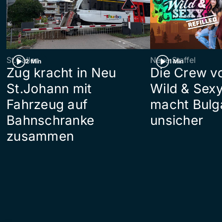
St.Gallen
Neue Staffel
2 Min
1 Min
Zug kracht in Neu
Die Crew v
St.Johann mit
Wild & Sexy
Fahrzeug auf
macht Bulg
Bahnschranke
unsicher
zusammen