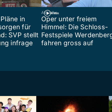
Aktuell
4 Min
Pläne in
Oper unter freiem
sorgen für
Himmel: Die Schloss-
d: SVP stellt
Festspiele Werdenber
ung infrage
fahren gross auf