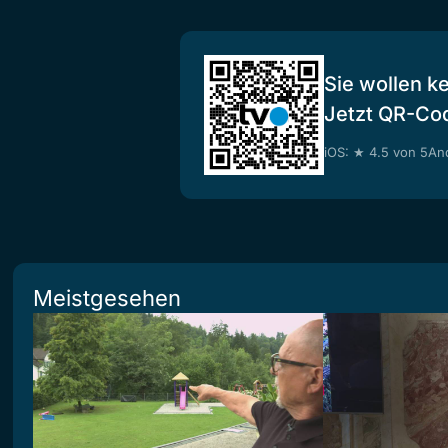
Sie wollen k
Jetzt QR-Co
iOS: ★ 4.5 von 5
And
Meistgesehen