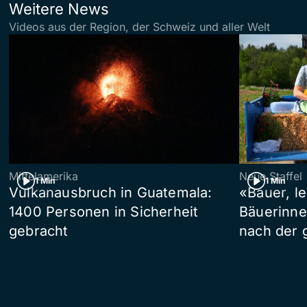
Weitere News
Videos aus der Region, der Schweiz und aller Welt
Mittelamerika
Neue Staffel
1 Min
1 Min
Vulkanausbruch in Guatemala:
«Bauer, l
1400 Personen in Sicherheit
Bäuerinne
gebracht
nach der 