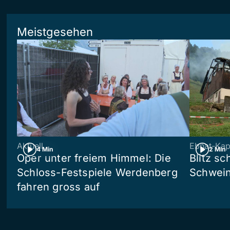
Meistgesehen
Aktuell
Ebnat-Kap
4 Min
2 Min
Oper unter freiem Himmel: Die
Blitz sc
Schloss-Festspiele Werdenberg
Schwein
fahren gross auf