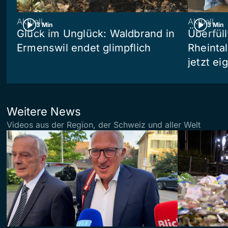
Aktuell
Aktuell
3 Min
3 Min
Glück im Unglück: Waldbrand in
Überfül
Ermenswil endet glimpflich
Rheinta
jetzt e
Weitere News
Videos aus der Region, der Schweiz und aller Welt