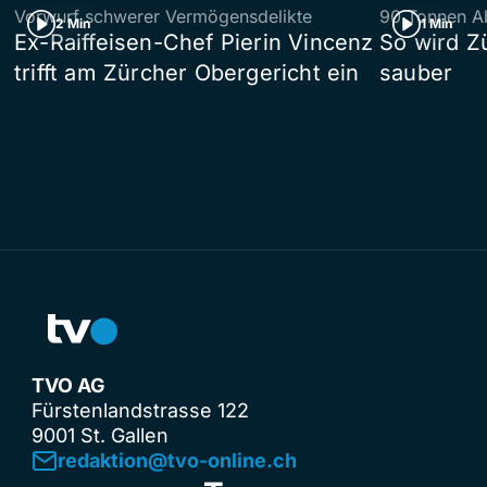
Vorwurf schwerer Vermögensdelikte
90 Tonnen Ab
2 Min
1 Min
Ex-Raiffeisen-Chef Pierin Vincenz
So wird Z
trifft am Zürcher Obergericht ein
sauber
TVO AG
Fürstenlandstrasse 122
9001 St. Gallen
redaktion@tvo-online.ch