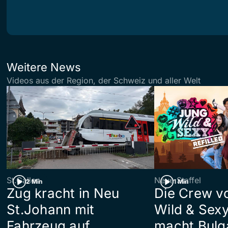
Weitere News
Videos aus der Region, der Schweiz und aller Welt
St.Gallen
Neue Staffel
2 Min
1 Min
Zug kracht in Neu
Die Crew v
St.Johann mit
Wild & Sexy
Fahrzeug auf
macht Bulg