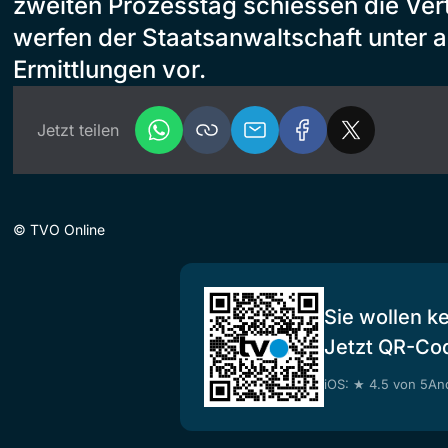
zweiten Prozesstag schiessen die Ver
werfen der Staatsanwaltschaft unter 
Ermittlungen vor.
Jetzt teilen
©
TVO Online
Sie wollen k
Jetzt QR-Co
iOS: ★ 4.5 von 5
And