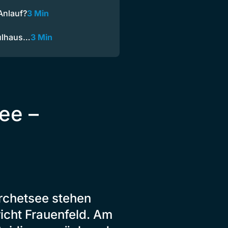
Anlauf?
3 Min
hulhaus…
3 Min
ee –
rchetsee stehen
icht Frauenfeld. Am