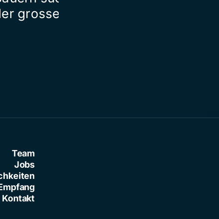
der grossen Liebe
Team
Jobs
chkeiten
Empfang
Kontakt