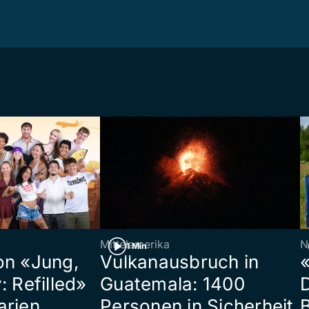
Mittelamerika
N
1 Min
on «Jung,
Vulkanausbruch in
«
: Refilled»
Guatemala: 1400
arien
Personen in Sicherheit