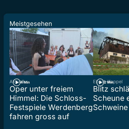
Meistgesehen
Aktuell
Ebnat-Kappel
4 Min
2 Min
Oper unter freiem
Blitz schlä
Himmel: Die Schloss-
Scheune e
Festspiele Werdenberg
Schweine 
fahren gross auf