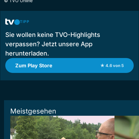
©
TVO Online
TIPP
Sie wollen keine TVO-Highlights
verpassen? Jetzt unsere App
herunterladen.
Zum Play Store
★ 4.6 von 5
Meistgesehen