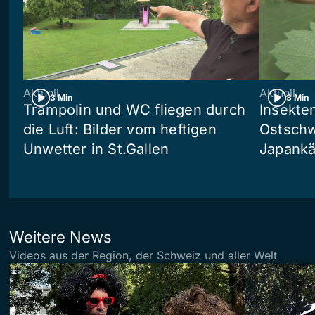
Aktuell
Aktuell
3 Min
3 Min
Trampolin und WC fliegen durch
Insekte
die Luft: Bilder vom heftigen
Ostschw
Unwetter in St.Gallen
Japankä
Weitere News
Videos aus der Region, der Schweiz und aller Welt