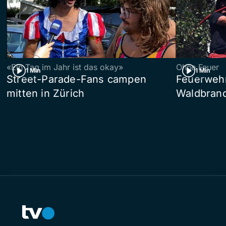
«Ein Tag im Jahr ist das okay»
Ohne Feuer
1 Min
1 Min
Street-Parade-Fans campen
Feuerwehr 
mitten in Zürich
Waldbrand