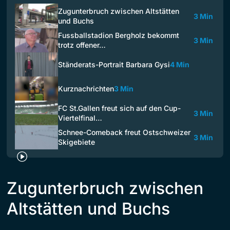
Zugunterbruch zwischen Altstätten
3 Min
und Buchs
Fussballstadion Bergholz bekommt
3 Min
trotz offener…
Ständerats-Portrait Barbara Gysi
4 Min
Kurznachrichten
3 Min
FC St.Gallen freut sich auf den Cup-
3 Min
Viertelfinal…
Schnee-Comeback freut Ostschweizer
3 Min
Skigebiete
Zugunterbruch zwischen
Altstätten und Buchs