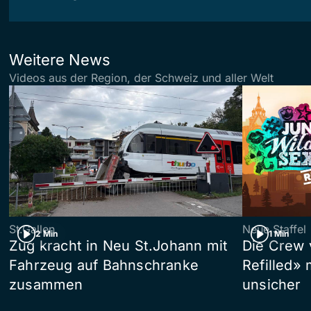
Weitere News
Videos aus der Region, der Schweiz und aller Welt
St.Gallen
Neue Staffel
2 Min
1 Min
Zug kracht in Neu St.Johann mit
Die Crew 
Fahrzeug auf Bahnschranke
Refilled»
zusammen
unsicher