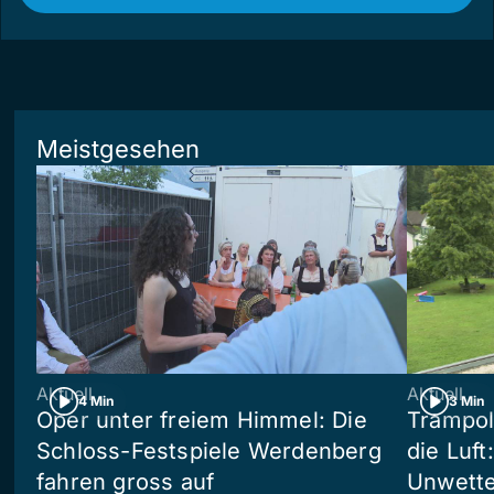
Meistgesehen
Aktuell
Aktuell
4 Min
3 Min
Oper unter freiem Himmel: Die
Trampol
Schloss-Festspiele Werdenberg
die Luft
fahren gross auf
Unwetter