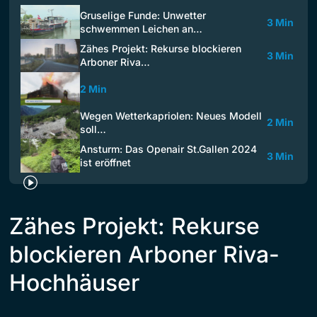
Gruselige Funde: Unwetter
3 Min
schwemmen Leichen an…
Zähes Projekt: Rekurse blockieren
3 Min
Arboner Riva…
2 Min
Wegen Wetterkapriolen: Neues Modell
2 Min
soll…
Ansturm: Das Openair St.Gallen 2024
3 Min
ist eröffnet
Zähes Projekt: Rekurse
blockieren Arboner Riva-
Hochhäuser