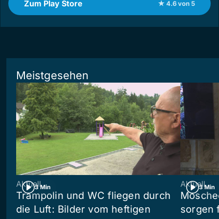
Zum Play Store
★ 4.6 von 5
Meistgesehen
Aktuell
Aktuell
3 Min
3 Min
Trampolin und WC fliegen durch
Moschee
die Luft: Bilder vom heftigen
sorgen 