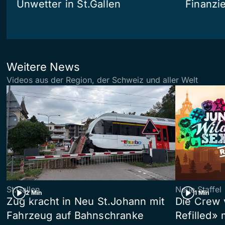
Unwetter in St.Gallen
Finanzi
Weitere News
Videos aus der Region, der Schweiz und aller Welt
St.Gallen
Neue Staffel
2 Min
1 Min
Zug kracht in Neu St.Johann mit
Die Crew 
Fahrzeug auf Bahnschranke
Refilled»