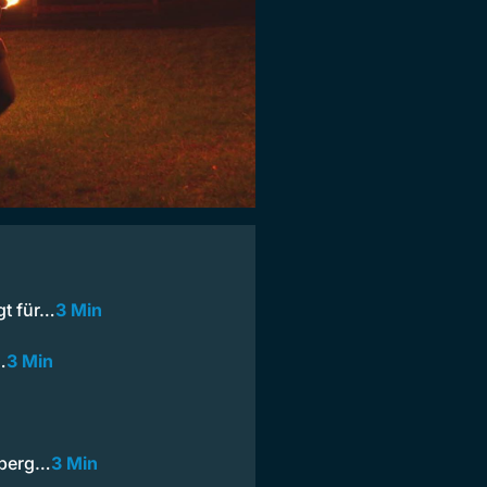
gt für…
3 Min
…
3 Min
rberg…
3 Min