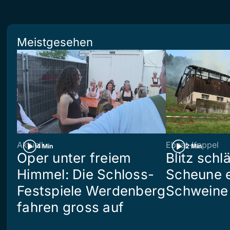
Meistgesehen
Aktuell
Ebnat-Kappel
4 Min
2 Min
Oper unter freiem
Blitz schlä
Himmel: Die Schloss-
Scheune e
Festspiele Werdenberg
Schweine 
fahren gross auf