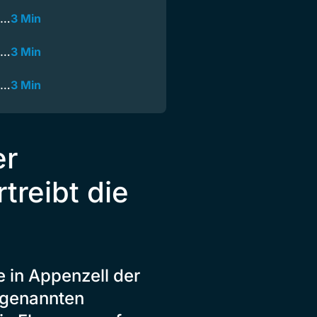
g…
3 Min
g…
3 Min
g…
3 Min
er
treibt die
e in Appenzell der
ogenannten