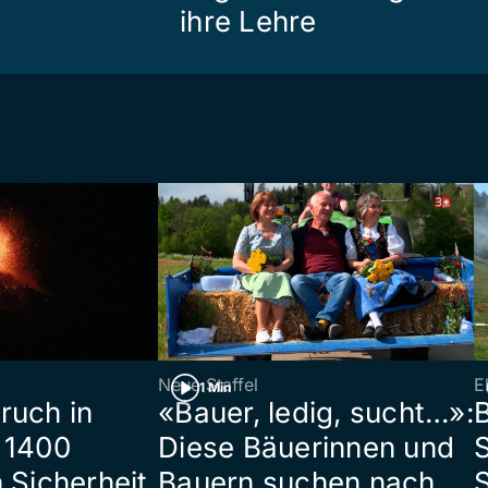
ihre Lehre
Neue Staffel
E
1 Min
ruch in
«Bauer, ledig, sucht…»:
B
 1400
Diese Bäuerinnen und
S
 Sicherheit
Bauern suchen nach