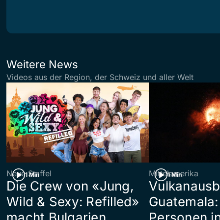
Weitere News
Videos aus der Region, der Schweiz und aller Welt
Neue Staffel
Mittelamerika
1 Min
1 Min
Die Crew von «Jung,
Vulkanausb
Wild & Sexy: Refilled»
Guatemala:
macht Bulgarien
Personen in