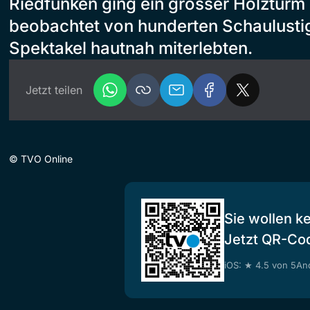
Riedfunken ging ein grosser Holzturm
beobachtet von hunderten Schaulustig
Spektakel hautnah miterlebten.
Jetzt teilen
©
TVO Online
Sie wollen k
Jetzt QR-Co
iOS: ★ 4.5 von 5
And