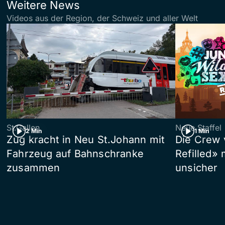
Weitere News
Videos aus der Region, der Schweiz und aller Welt
St.Gallen
Neue Staffel
2 Min
1 Min
Zug kracht in Neu St.Johann mit
Die Crew 
Fahrzeug auf Bahnschranke
Refilled»
zusammen
unsicher