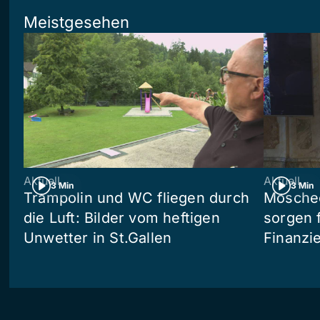
Meistgesehen
Aktuell
Aktuell
3 Min
3 Min
Trampolin und WC fliegen durch
Moschee
die Luft: Bilder vom heftigen
sorgen 
Unwetter in St.Gallen
Finanzi