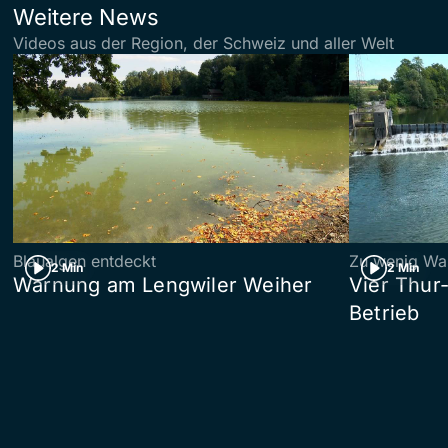
Weitere News
Videos aus der Region, der Schweiz und aller Welt
Blaualgen entdeckt
Zu wenig Wa
2 Min
2 Min
Warnung am Lengwiler Weiher
Vier Thur
Betrieb