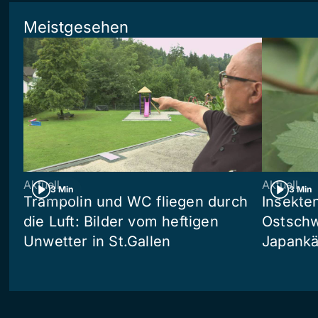
Meistgesehen
Aktuell
Aktuell
3 Min
3 Min
Trampolin und WC fliegen durch
Insekte
die Luft: Bilder vom heftigen
Ostschw
Unwetter in St.Gallen
Japankä