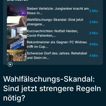
Sieben Verletzte: Junglenker kracht am
2 Min
Stoss in…
Wahlfälschungs-Skandal: Sind jetzt
3 Min
strengere…
Kurznachrichten: Notfall Heiden,
3 Min
Covid-Patienten,…
Rekordmeister als Gegner: FC Widnau
4 Min
trifft im Cup…
Schweizer Dorf des Jahres: Rehetobel
4 Min
und Stein im…
Wahlfälschungs-Skandal:
Sind jetzt strengere Regeln
nötig?