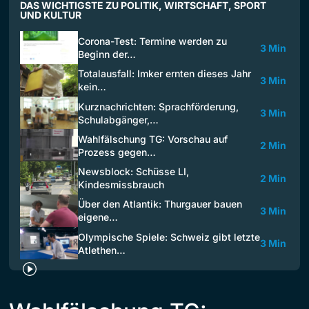
DAS WICHTIGSTE ZU POLITIK, WIRTSCHAFT, SPORT
UND KULTUR
Corona-Test: Termine werden zu
3 Min
Beginn der…
Totalausfall: Imker ernten dieses Jahr
3 Min
kein…
Kurznachrichten: Sprachförderung,
3 Min
Schulabgänger,…
Wahlfälschung TG: Vorschau auf
2 Min
Prozess gegen…
Newsblock: Schüsse LI,
2 Min
Kindesmissbrauch
Über den Atlantik: Thurgauer bauen
3 Min
eigene…
Olympische Spiele: Schweiz gibt letzte
3 Min
Atlethen…