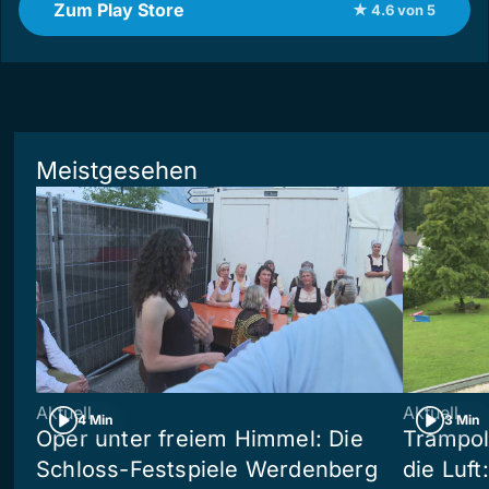
Zum Play Store
★ 4.6 von 5
Meistgesehen
Aktuell
Aktuell
4 Min
3 Min
Oper unter freiem Himmel: Die
Trampol
Schloss-Festspiele Werdenberg
die Luft