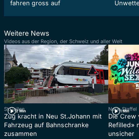
fahren gross auf
Unwetter
Weitere News
Videos aus der Region, der Schweiz und aller Welt
St.Gallen
Neue Staffel
2 Min
1 Min
Zug kracht in Neu St.Johann mit
Die Crew 
Fahrzeug auf Bahnschranke
Refilled»
zusammen
unsicher